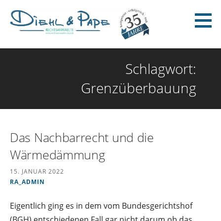
Zum
Inhalt
springen
Diehl & Pape - Rechtsanwälte
Schlagwort:
Grenzüberbauung
Das Nachbarrecht und die
Wärmedämmung
15. JANUAR 2022
RA_ADMIN
Eigentlich ging es in dem vom Bundesgerichtshof
(BGH) entschiedenen Fall gar nicht darum ob das