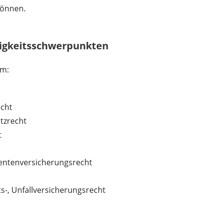
 können.
tigkeitsschwerpunkten
im:
echt
tzrecht
t
Rentenversicherungsrecht
ts-, Unfallversicherungsrecht